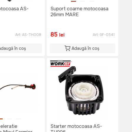
otocoasa AS-
Suport coarne motocoasa
26mm MARE
85
lei
Art:
AS-TH008
Art:
GF-0541
Adaugă în coș
Adaugă în coș
eleratie
Starter motocoasa AS-