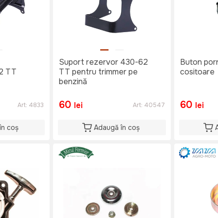
Suport rezervor 430-62
Buton porn
52 TT
TT pentru trimmer pe
cositoare
benzină
60
60
lei
lei
Art:
4833
Art:
40547
în coș
Adaugă în coș