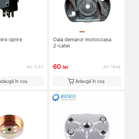
ire oprire
Oala demaror motocoasa
2-catei
60
lei
Art:
ZL67
Art:
TB46
Adaugă în coș
Adaugă în coș