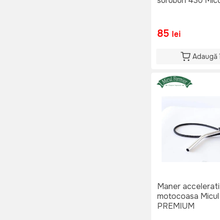
suruburi 430 Mic
Surubelnita de reglare
(1)
85
lei
Adaugă 
Maner accelerat
motocoasa Micul
PREMIUM