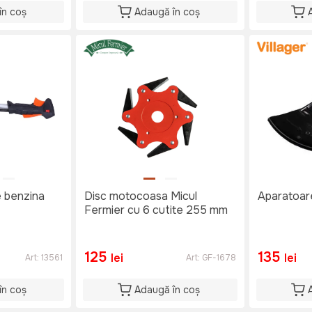
în coș
Adaugă în coș
 benzina
Disc motocoasa Micul
Aparatoar
Fermier cu 6 cutite 255 mm
125
135
lei
lei
Art:
13561
Art:
GF-1678
în coș
Adaugă în coș