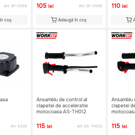
105
110
lei
lei
Art:
GF-0556
Art:
GF-0586
în coș
Adaugă în coș
asa
Ansamblu de control al
Ansamblu d
clapetei de acceleratie
clapetei d
motocoasa AS-TH012
motocoas
115
115
lei
lei
Art:
5436
Art:
AS-TH012