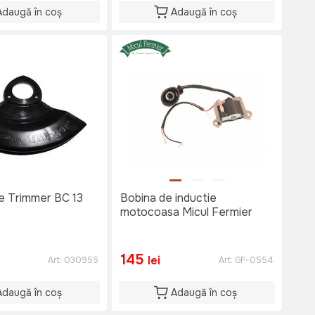
Adaugă în coș
Adaugă în coș
e Trimmer BC 13
Bobina de inductie
motocoasa Micul Fermier
145
lei
Art:
030955
Art:
GF-0554
Adaugă în coș
Adaugă în coș