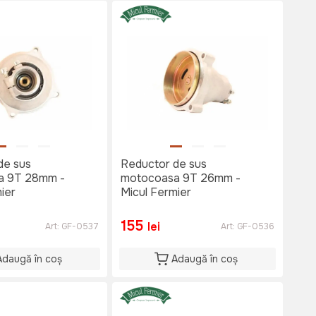
de sus
Reductor de sus
a 9T 28mm -
motocoasa 9T 26mm -
ier
Micul Fermier
155
lei
Art:
GF-0537
Art:
GF-0536
Adaugă în coș
Adaugă în coș