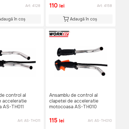
110
lei
Art:
4128
Art:
4158
Adaugă în coș
Adaugă în coș
e control al
Ansamblu de control al
e acceleratie
clapetei de acceleratie
a AS-TH011
motocoasa AS-TH010
115
lei
Art:
AS-TH011
Art:
AS-TH010