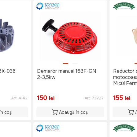
 BK-036
Demaror manual 168F-GN
Reductor 
2-3,5kw
motocoas
Micul Ferm
150
155
lei
lei
Art:
4142
Art:
73227
în coș
Adaugă în coș