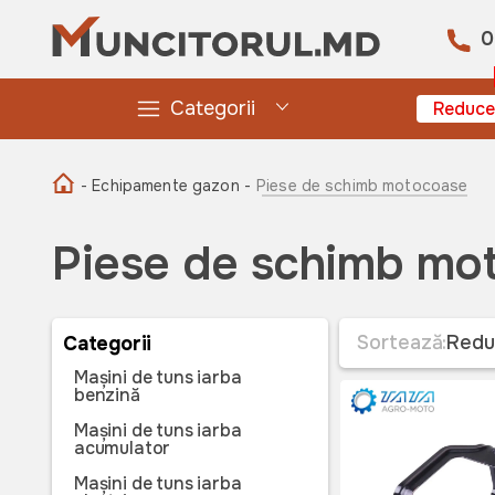
0
Categorii
Reduce
- Echipamente gazon -
Piese de schimb motocoase
Piese de schimb mo
Sortează:
Redu
Categorii
Mașini de tuns iarba
benzină
Mașini de tuns iarba
acumulator
Mașini de tuns iarba