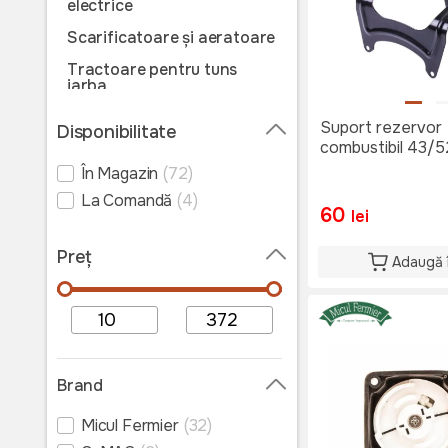
electrice
Scarificatoare și aeratoare
Tractoare pentru tuns
iarba
Roboți pentru tuns iarba
Suport rezervor
Disponibilitate
combustibil 43/
Cositoare
În Magazin
(72)
Motocoase
La Comandă
(4)
Trimmere pe acumulator
60
lei
Trimmere electrice
Preț
Adaugă 
Trimmere pentru tuns gard
viu
Mașini de tuns iarba
manuale
Accesorii și consumabile
Brand
motocoase
Accesorii și consumabile
Micul Fermier
(32)
pentru tractoare și roboți