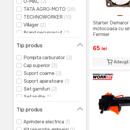
O-MAC
(2)
de tuns iarba
TATA AGRO-MOTO
(28)
Accesorii și consumabile
mașini de tuns iarba
TECHNOWORKER
(10)
Starter Demaror
Piese de schimb motocoase
Villager
(2)
motocoasa cu sir
Brand necunoscut
(2)
Piese de schimb masini de
Fermier
tuns iarba
Tip produs
65
Produse pentru gazon
lei
Pompita carburator
(2)
Adaugă 
Cap superior
(3)
Suport coarne
(2)
Suport aparatoare
(1)
Set garnituri
(2)
Set piulite
(1)
Tija flexibila
(1)
Tip produs
Bujie
(3)
Starter
(10)
Aprindere electrica
(1)
Set cilindru
(3)
Kit reparatie ambreiaj
(1)