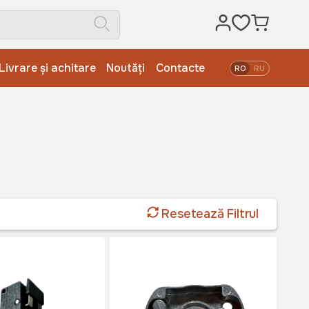
Livrare și achitare
Noutăți
Contacte
RO
RU
Resetează Filtrul