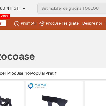
60 411 511
-30%
ri
Promotii
Produse resigilate
Despre noi
tocoase
ceri
Produse noi
Popular
Preț