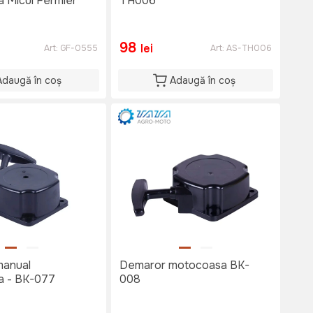
 Micul Fermier
TH006
98
lei
Art:
GF-0555
Art:
AS-TH006
Adaugă în coș
Adaugă în coș
manual
Demaror motocoasa BK-
a - BK-077
008