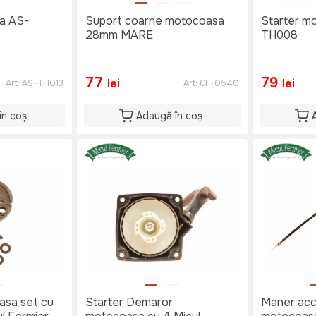
a AS-
Suport coarne motocoasa
Starter m
28mm MARE
TH008
77
79
lei
lei
Art:
AS-TH013
Art:
GF-0540
în coș
Adaugă în coș
asa set cu
Starter Demaror
Maner acc