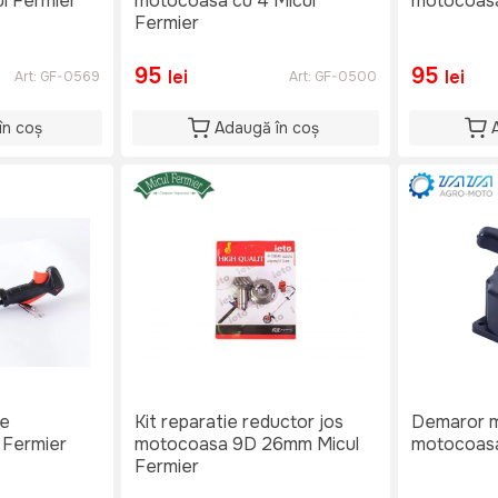
ul Fermier
motocoasa cu 4 Micul
motocoasa
Fermier
95
95
lei
lei
Art:
GF-0569
Art:
GF-0500
în coș
Adaugă în coș
ie
Kit reparatie reductor jos
Demaror 
 Fermier
motocoasa 9D 26mm Micul
motocoas
Fermier