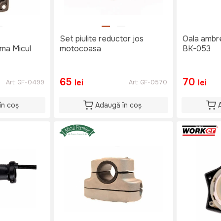
Set piulite reductor jos
Oala ambr
ma Micul
motocoasa
BK-053
65
70
lei
lei
Art:
GF-0499
Art:
GF-0570
în coș
Adaugă în coș