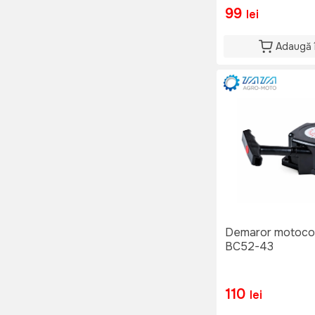
99
lei
Adaugă 
Demaror motoco
BC52-43
110
lei