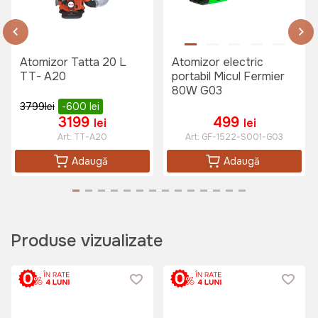
Art:
453103
Atomizor Tatta 20 L
Atomizor electric
TT- A20
portabil Micul Fermier
275 lei
a)
80W G03
3799
lei
-600
lei
3199
499
lei
lei
Set schimbarea ulei Villager
Art:
TT-A20
Art:
GF-1522-S001-G03
Art:
050940
Adaugă
Adaugă
125 lei
Produse vizualizate