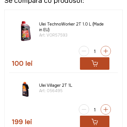
Se cumpăra cu produsul:
Ulei TechnoWorker 2T 1.0 L (Made
in EU)
Art:
VOR57593
100 lei
Ulei Villager 2T 1L
Art:
056495
199 lei