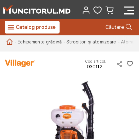
Catalog produse
Căutare
- Echipamente grădină
- Stropitori și atomizoare
- Atomizo
Cod articol:
030112