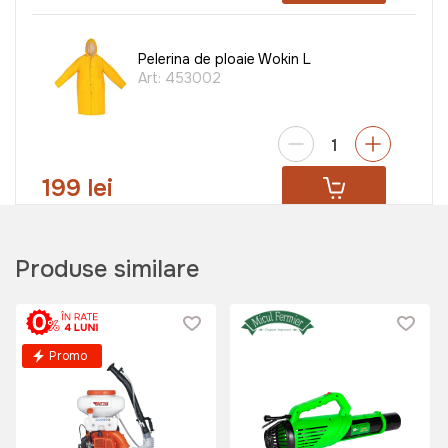
Pelerina de ploaie Wokin L
Art:
453002
199 lei
Viziera de protectie (plasa) Micul
Fermier
Produse similare
Art:
GF-0813
Promo
95 lei
Costum de ploaie Wokin XL