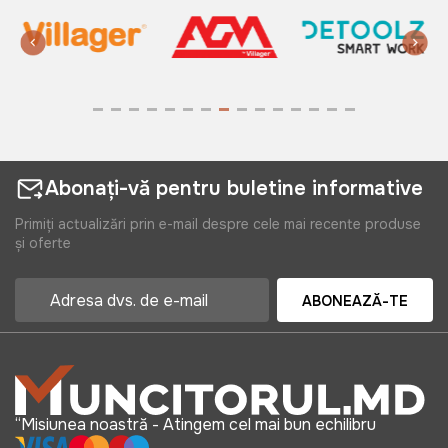
Abonați-vă pentru buletine informative
Primiți actualizări prin e-mail despre cele mai recente produse
și oferte
ABONEAZĂ-TE
“Misiunea noastră - Atingem cel mai bun echilibru