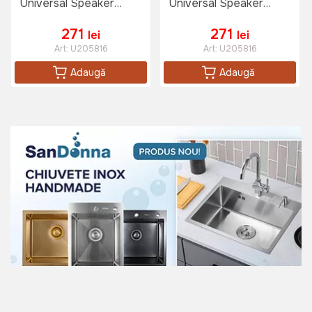
Universal Speaker
Universal Speaker
Brackets, White, Alb
Brackets, White, Alb
271
271
lei
lei
Art:
U205816
Art:
U205816
Adaugă
Adaugă