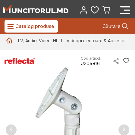
Catalog produse
Căutare
- TV, Audio-Video, HI-FI
- Videoproiectoare & Accesorii
- S
Cod articol:
U205816