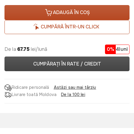
ADAUGĂ ÎN COȘ
CUMPĂRĂ ÎNTR-UN CLICK
De la
67.75
lei/lună
0%
4luni
CUMPĂRAȚI ÎN RATE / CREDIT
Ridicare personală
Astăzi sau mai târziu
Livrare toată Moldova
De la 100 lei