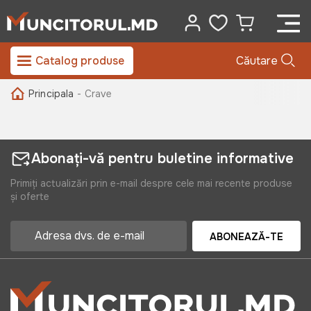
Catalog produse
Căutare
Principala
- Crave
Abonați-vă pentru buletine informative
Primiți actualizări prin e-mail despre cele mai recente produse
și oferte
ABONEAZĂ-TE