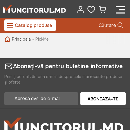
Catalog produse
Căutare
Principala
- PickMe
Abonați-vă pentru buletine informative
Primiți actualizări prin e-mail despre cele mai recente produse
și oferte
ABONEAZĂ-TE