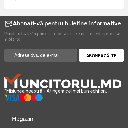
Abonați-vă pentru buletine informative
Primiți actualizări prin e-mail despre cele mai recente produse
și oferte
ABONEAZĂ-TE
“Misiunea noastră - Atingem cel mai bun echilibru
Magazin