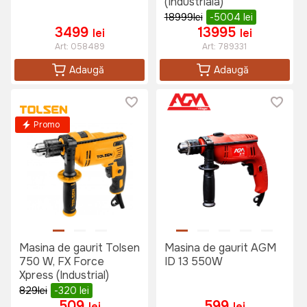
(Industriala)
18999
lei
-5004
lei
3499
13995
lei
lei
Art:
058489
Art:
789331
Adaugă
Adaugă
Promo
Masina de gaurit Tolsen
Masina de gaurit AGM
750 W, FX Force
ID 13 550W
Xpress (Industrial)
829
lei
-320
lei
509
599
lei
lei