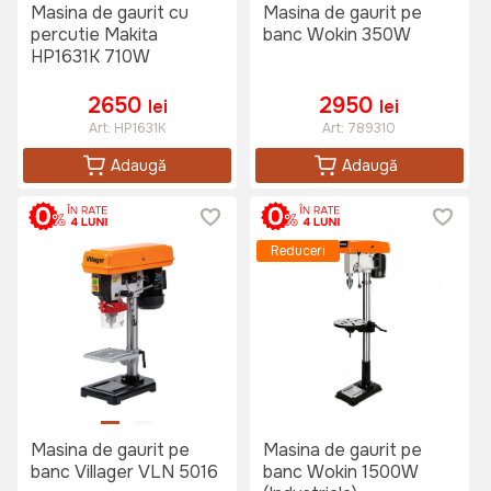
Masina de gaurit cu
Masina de gaurit pe
percutie Makita
banc Wokin 350W
HP1631K 710W
2650
2950
lei
lei
Art:
HP1631K
Art:
789310
Adaugă
Adaugă
Reduceri
Masina de gaurit pe
Masina de gaurit pe
banc Villager VLN 5016
banc Wokin 1500W