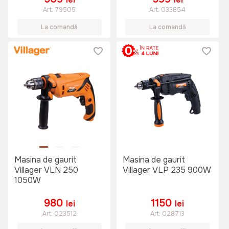
Art:
79505
Art:
033854
La comandă
La comandă
Masina de gaurit
Masina de gaurit
Villager VLN 250
Villager VLP 235 900W
1050W
980
1150
lei
lei
Art:
023512
Art:
028713