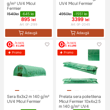
g/m² UV4 Micul
UV4 Micul Fermier
Fermier
1540
lei
-645
lei
4950
lei
-1551
lei
895
3399
lei
lei
Art:
GF-2199
Art:
GF-2045
Adaugă
Adaugă
Promo
Promo
Sera 8x3x2 m 140 g/m²
Prelata sera polietilena
UV4 Micul Fermier
Micul Fermier 10x4x2.5
m 140 g/m² UV4