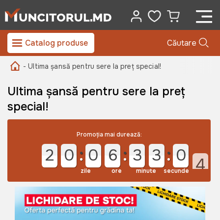
Catalog produse
Căutare
- Ultima șansă pentru sere la preț special!
Ultima șansă pentru sere la preț
special!
Promoția mai durează:
2
0
0
6
3
3
0
3
zile
ore
minute
secunde