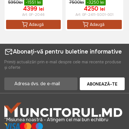
5950
lei
-1551
lei
7500
lei
-3250
lei
4399
4250
lei
lei
Art:
GF-2046
Art:
GF-2411-S001-G01
Adaugă
Adaugă
Abonați-vă pentru buletine informative
Primiți actualizări prin e-mail despre cele mai recente produse
și oferte
ABONEAZĂ-TE
“Misiunea noastră - Atingem cel mai bun echilibru