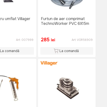
ru umflat Villager
Furtun de aer comprimat
TechnoWorker PVC 6X15m
285
lei
Art:
007999
Art:
VOR56909
La comandă
La comandă