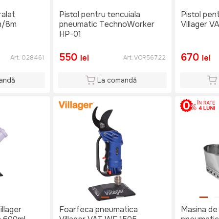
ralat
Pistol pentru tencuiala
Pistol pen
mm/8m
pneumatic TechnoWorker
Villager V
HP-01
550
670
lei
lei
Art:
028461
Art:
VOR56722
andă
La comandă
illager
Foarfeca pneumatica
Masina de 