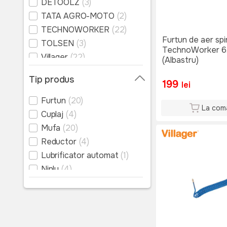
DETOOLZ
(3)
TATA AGRO-MOTO
(2)
TECHNOWORKER
(22)
Furtun de aer spi
TOLSEN
(3)
TechnoWorker 6
Villager
(22)
(Albastru)
Brand necunoscut
(12)
Tip produs
199
YATO
(27)
lei
HECHT
(2)
Furtun
(20)
La com
Cuplaj
(4)
Mufa
(20)
Reductor
(4)
Lubrificator automat
(1)
Niplu
(4)
Nituitor pneumatic
(1)
Masina de slefuit
(1)
pneumatica
Foarfeca pneumatica
(1)