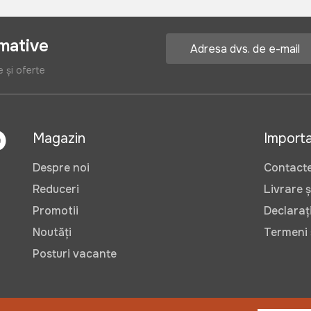
rmative
e și oferte
Magazin
Import
Despre noi
Contact
Reduceri
Livrare ș
Promotii
Declarați
Noutăți
Termeni ș
Posturi vacante