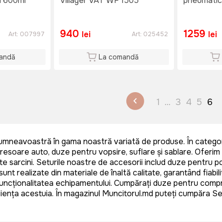
m 600ml
Villager VAT WF 1505
pneumatic
940
1259
lei
lei
Art:
007997
Art:
025452
andă
La comandă
1
...
3
4
5
6
umneavoastră în gama noastră variată de produse. În categor
resoare auto, duze pentru vopsire, suflare și sablare. Oferim
 sarcini. Seturile noastre de accesorii includ duze pentru p
 realizate din materiale de înaltă calitate, garantând fiabilita
ncționalitatea echipamentului. Cumpărați duze pentru compres
iciența acestuia. În magazinul Muncitorul.md puteți cumpăra Se