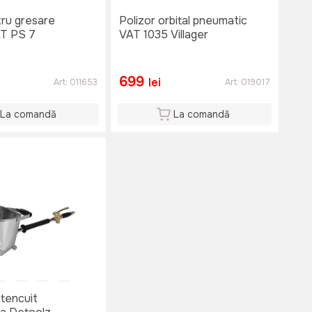
tru gresare
Polizor orbital pneumatic
AT PS 7
VAT 1035 Villager
699
lei
Art:
011653
Art:
019017
La comandă
La comandă
tencuit