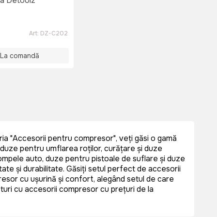
a Detoolz
Art:
DZ-C202
La comandă
ia "Accesorii pentru compresor", veți găsi o gamă
 duze pentru umflarea roților, curățare și duze
ompele auto, duze pentru pistoale de suflare și duze
te și durabilitate. Găsiți setul perfect de accesorii
or cu ușurință și confort, alegând setul de care
turi cu accesorii compresor cu prețuri de la