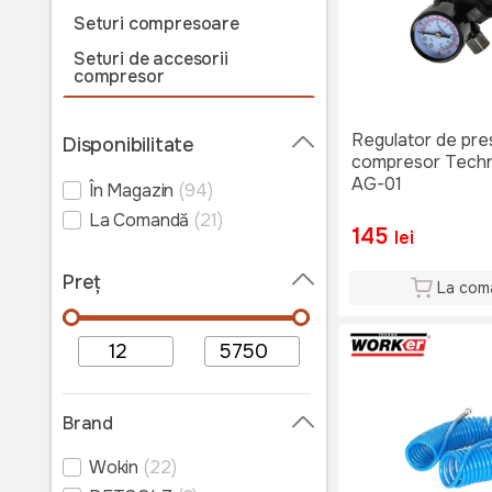
Seturi compresoare
Seturi de accesorii
compresor
Accesorii pentru
compresoare
Regulator de pre
Disponibilitate
compresor Tech
Piese de schimb pentru
compresoare
AG-01
În Magazin
(94)
Pompe de mână
La Comandă
(21)
145
lei
Preț
La com
Brand
Wokin
(22)