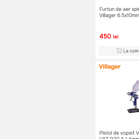
Mașină de tăiat
(1)
Furtun de aer spi
Distribuitor
(1)
Villager 6.5x10
Cap de furtun
(2)
Filtru
(2)
450
lei
Aspirator pneumatic
(1)
Pistol pentru sablare
(1)
La com
Cot
(1)
Pistol pentru suflat
(7)
Pistol pentru spalat
(1)
Pistol pentru umflat
(5)
Pistol pentru gresare
(2)
Pistol pentru vopsit
(11)
Pistol de sablat
(2)
Regulator de presiune
(2)
Aparat de tencuit
(4)
Polizor
(3)
Pistol de vopsit V