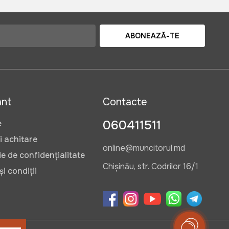
ABONEAZĂ-TE
ant
Contacte
060411511
e
i achitare
online@muncitorul.md
e de confidențialitate
Chișinău, str. Codrilor 16/1
i condiții