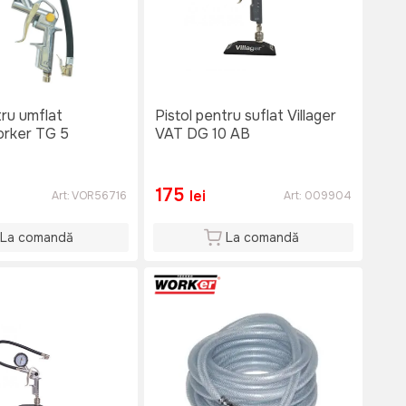
tru umflat
Pistol pentru suflat Villager
rker TG 5
VAT DG 10 AB
175
lei
Art:
VOR56716
Art:
009904
La comandă
La comandă