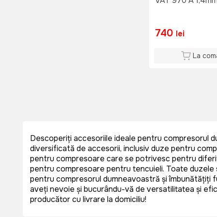
VAT 970 A 1,4m
Cheie
(6)
Capsator
(3)
Masina de gaurit
(1)
740
lei
Foarfeca
(2)
Tub
(1)
La com
Descoperiți accesoriile ideale pentru compresorul d
diversificată de accesorii, inclusiv duze pentru comp
pentru compresoare care se potrivesc pentru diferite
pentru compresoare pentru tencuieli. Toate duzele sunt
pentru compresorul dumneavoastră și îmbunătățiți fu
aveți nevoie și bucurându-vă de versatilitatea și ef
producător cu livrare la domiciliu!