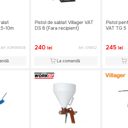
ralat
Pistol de sablat Villager VAT
Pistol pent
.5-10m
DS 8 (Fara recipient)
VAT TG 5
240
245
lei
lei
Art:
VOR56908
Art:
011652
andă
La comandă