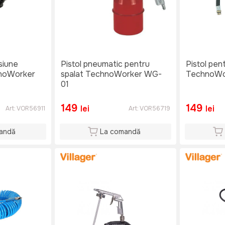
siune
Pistol pneumatic pentru
Pistol pen
noWorker
spalat TechnoWorker WG-
TechnoWo
01
149
149
lei
lei
Art:
VOR56911
Art:
VOR56719
andă
La comandă