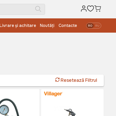
Livrare și achitare
Noutăți
Contacte
RO
RU
Resetează Filtrul