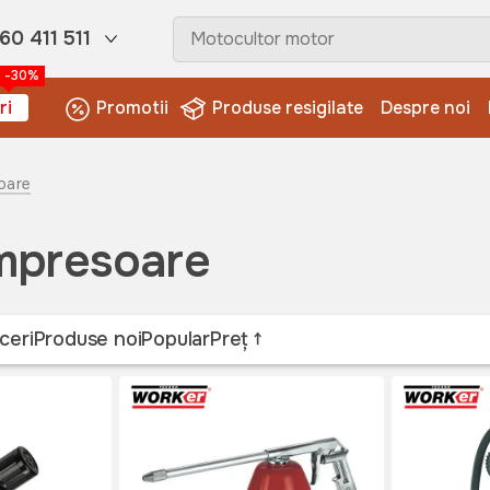
60 411 511
-30%
ri
Promotii
Produse resigilate
Despre noi
oare
ompresoare
ceri
Produse noi
Popular
Preț