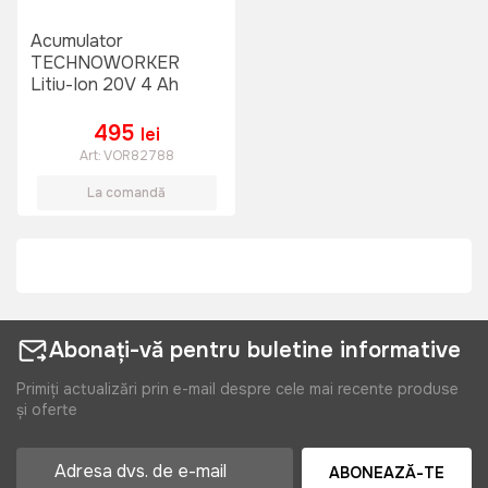
Acumulator
TECHNOWORKER
Litiu-Ion 20V 4 Ah
495
lei
Art:
VOR82788
La comandă
Abonați-vă pentru buletine informative
Primiți actualizări prin e-mail despre cele mai recente produse
și oferte
ABONEAZĂ-TE