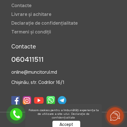
Contacte
Livrare și achitare
Declarație de confidențialitate
Termeni și condiții
Contacte
060411511
online@muncitorul.md
Chișinău, str. Codrilor 16/1
Folosim cookies pentru a îmbunătăți experiența ta
de utilizare a site-ului.
Declarație de
confidențialitate
©2026 OlisGrup SRL
Accept