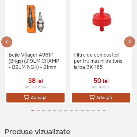
Bujie Villager A961P
Filtru de combustibil
(Brigs) (J19LM CHAMP
pentru masini de tuns
- B2LM NGK) - 21mm
iarba BK-165
38
50
lei
lei
Art:
079954
Art:
40501
Adaugă
Adaugă
Produse vizualizate