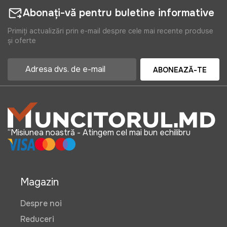
Abonați-vă pentru buletine informative
Primiți actualizări prin e-mail despre cele mai recente produse
și oferte
ABONEAZĂ-TE
“Misiunea noastră - Atingem cel mai bun echilibru
Magazin
Despre noi
Reduceri