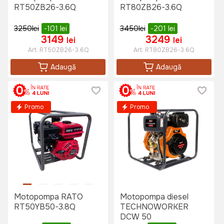
RT50ZB26-3.6Q
RT80ZB26-3.6Q
3250
lei
-101
lei
3450
lei
-201
lei
3149
3249
lei
lei
Art:
RT50ZB26-3.6Q
Art:
RT80ZB26-3.6Q
Adaugă
Adaugă
Promo
Promo
Motopompa RATO
Motopompa diesel
RT50YB50-3.8Q
TECHNOWORKER
DCW 50