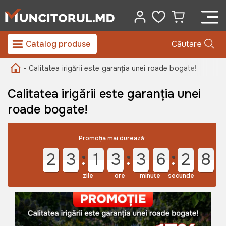
Catalog produse
Căutare
- Calitatea irigării este garanția unei roade bogate!
Calitatea irigării este garanția unei
roade bogate!
Promoția mai durează:
2
3
1
3
3
6
2
8
zile
ore
minute
secunde