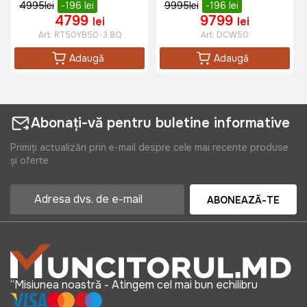
4995
lei
-196
lei
9995
lei
-196
lei
4799
9799
lei
lei
Art:
RT50YB50-3.8Q
Art:
DCW50
Adaugă
Adaugă
Abonați-vă pentru buletine informative
Primiți actualizări prin e-mail despre cele mai recente produse
și oferte
ABONEAZĂ-TE
“Misiunea noastră - Atingem cel mai bun echilibru