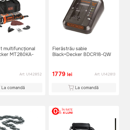
t multifuncțional
Fierăstrău sabie
cker MT280KA-
Black+Decker BDCR18-QW
1779
lei
Art:
U142852
Art:
U142813
La comandă
La comandă