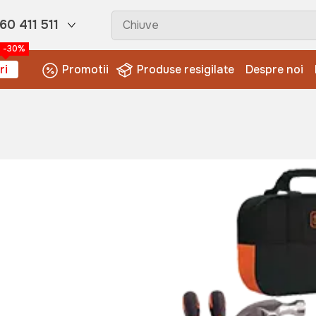
60 411 511
-30%
ri
Promotii
Produse resigilate
Despre noi