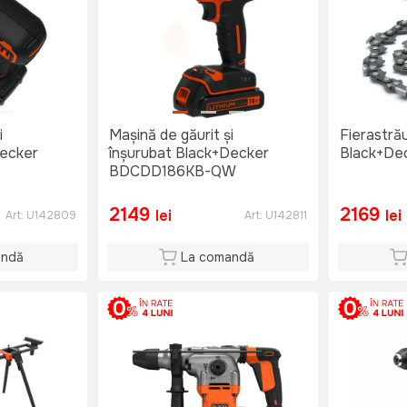
i
Mașină de găurit și
Fierastrău
Decker
înșurubat Black+Decker
Black+De
BDCDD186KB-QW
2149
2169
lei
lei
Art:
U142809
Art:
U142811
andă
La comandă