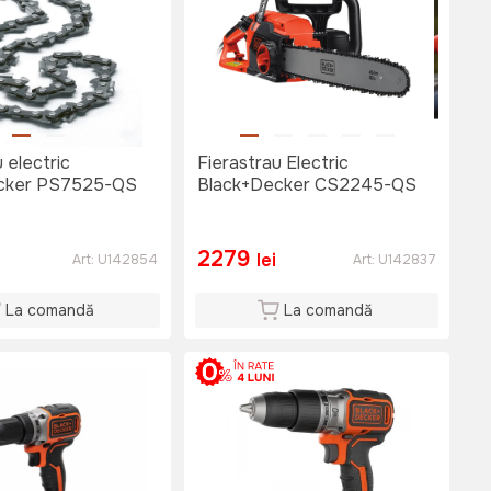
 electric
Fierastrau Electric
cker PS7525-QS
Black+Decker CS2245-QS
2279
lei
Art:
U142854
Art:
U142837
La comandă
La comandă