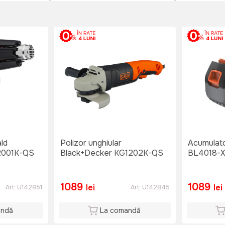
ald
Polizor unghiular
Acumulat
2001K-QS
Black+Decker KG1202K-QS
BL4018-X
1089
1089
lei
lei
Art:
U142851
Art:
U142845
andă
La comandă