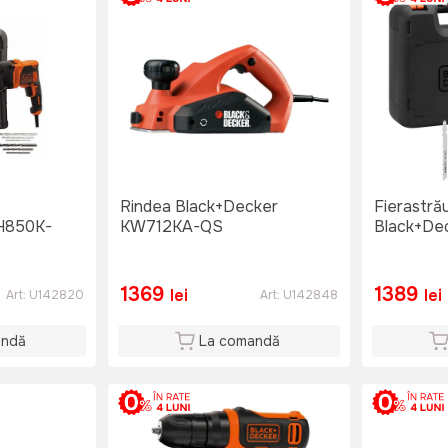
Rindea Black+Decker
Fierastră
H850K-
KW712KA-QS
Black+De
1369
1389
lei
lei
Art:
U142820
Art:
U142848
andă
La comandă