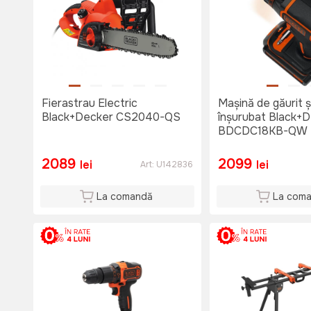
Fierastrau Electric
Mașină de găurit ș
Black+Decker CS2040-QS
înșurubat Black+
BDCDC18KB-QW
2089
2099
lei
lei
Art:
U142836
La comandă
La com