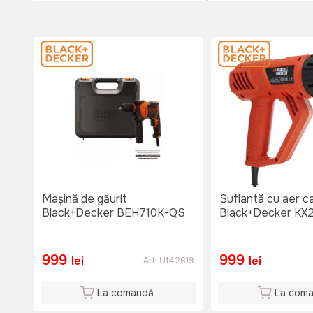
Mașină de găurit
Suflantă cu aer c
Black+Decker BEH710K-QS
Black+Decker KX
999
999
lei
lei
Art:
U142819
La comandă
La com