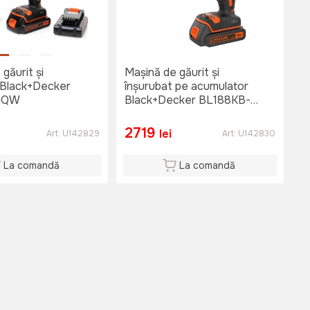
găurit și
Mașină de găurit și
 Black+Decker
înșurubat pe acumulator
-QW
Black+Decker BL188KB-
QW
2719
lei
Art:
U142829
Art:
U142830
La comandă
La comandă