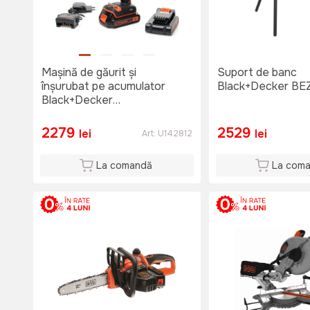
Mașină de găurit și
Suport de banc
înșurubat pe acumulator
Black+Decker BE
Black+Decker
BDCHD18KB-QW
2279
2529
lei
lei
Art:
U142812
La comandă
La com