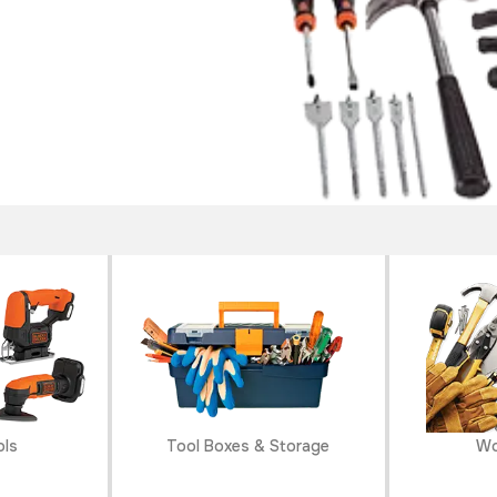
ols
Tool Boxes & Storage
Wo