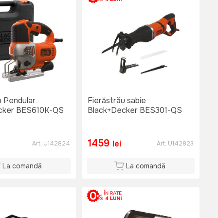
u Pendular
Fierăstrău sabie
cker BES610K-QS
Black+Decker BES301-QS
1459
lei
Art:
U142824
Art:
U142823
La comandă
La comandă