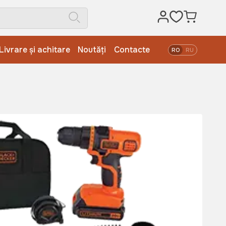
Livrare și achitare
Noutăți
Contacte
RO
RU