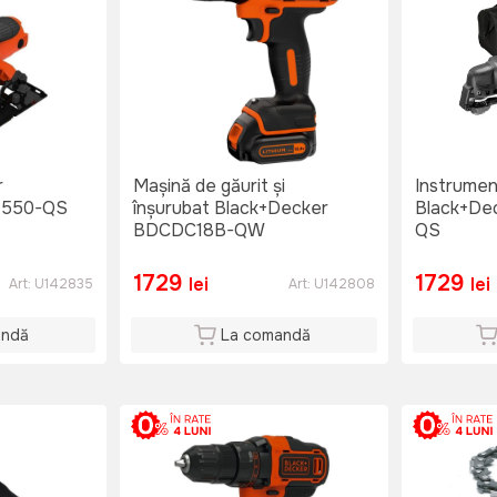
r
Mașină de găurit și
Instrumen
1550-QS
înșurubat Black+Decker
Black+De
BDCDC18B-QW
QS
1729
1729
lei
lei
Art:
U142835
Art:
U142808
andă
La comandă