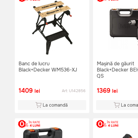
Banc de lucru
Mașină de găurit
Black+Decker WM536-XJ
Black+Decker BE
QS
1409
1369
lei
lei
Art:
U142856
La comandă
La com