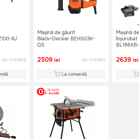
Mașină de găurit
Mașină de 
Z100-XJ
Black+Decker BEHS03K-
înșurubat
QS
BL186KB
2509
2639
lei
lei
Art:
U142828
Art:
U142821
andă
La comandă