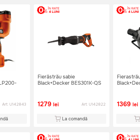
Fierăstrău sabie
Fierastrău
LP200-
Black+Decker BES301K-QS
Black+De
1279
1369
lei
lei
Art:
U142843
Art:
U142822
andă
La comandă