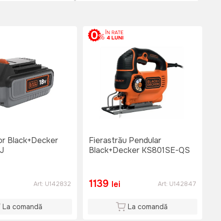
or Black+Decker
Fierastrău Pendular
J
Black+Decker KS801SE-QS
1139
lei
Art:
U142832
Art:
U142847
La comandă
La comandă