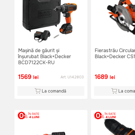
Mașină de găurit și
Fierastrău Circula
înșurubat Black+Decker
Black+Decker CS
BCD7122CK-RU
1569
1689
lei
lei
Art:
U142803
La comandă
La com