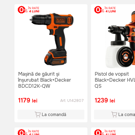
Mașină de găurit și
Pistol de vopsit
înșurubat Black+Decker
Black+Decker HV
BDCD12K-QW
QS
1179
1239
lei
lei
Art:
U142807
La comandă
La com