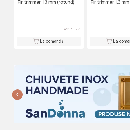
Fir trimmer 1.3 mm (rotund)
Fir trimmer 1.3 mm
Du: 08:00 - 15:00
Art:
6-172
La comandă
La coma