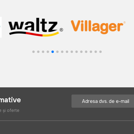
rmative
e și oferte