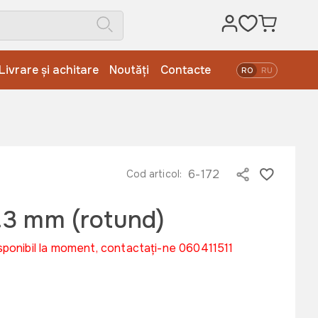
Livrare și achitare
Noutăți
Contacte
RO
RU
6-172
Cod articol:
1.3 mm (rotund)
sponibil la moment, contactați-ne 060411511