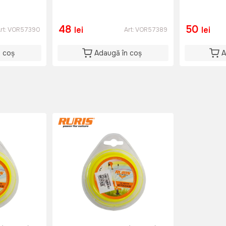
48
50
lei
lei
rt:
VOR57390
Art:
VOR57389
n coș
Adaugă în coș
A