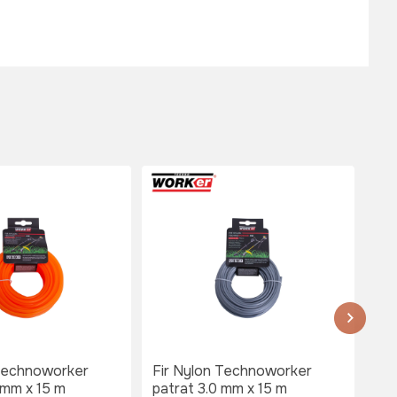
 Technoworker
Fir Nylon Technoworker
Fir
 mm x 15 m
patrat 3.0 mm x 15 m
2.