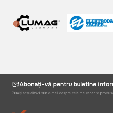
Abonați-vă pentru buletine info
Primiți actualizări prin e-mail despre cele mai recente produs