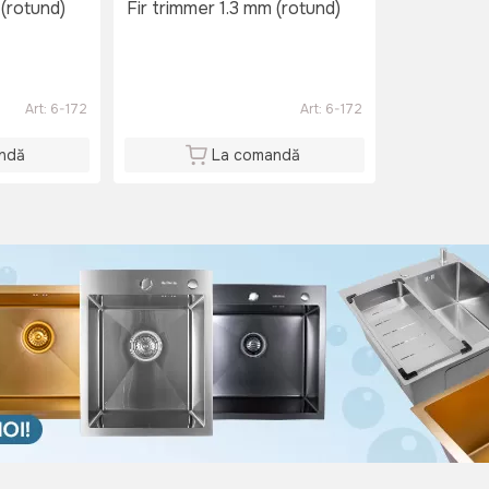
 (rotund)
Fir trimmer 1.3 mm (rotund)
Art:
6-172
Art:
6-172
ndă
La comandă