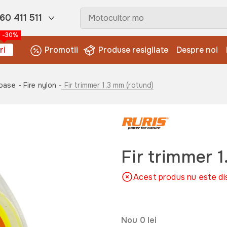
60 411 511
-30%
ri
Promotii
Produse resigilate
Despre noi
coase
- Fire nylon
- Fir trimmer 1.3 mm (rotund)
Fir trimmer 
Acest produs nu este di
Nou 0
lei