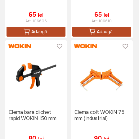
65
65
lei
lei
Art:
106606
Art:
106610
Adaugă
Adaugă
Clema bara clichet
Clema colt WOKIN 75
rapid WOKIN 150 mm
mm (Industrial)
80
90
lei
lei