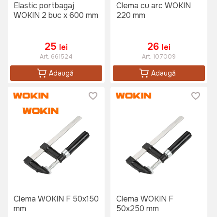
Elastic portbagaj
Clema cu arc WOKIN
WOKIN 2 buc x 600 mm
220 mm
25
26
lei
lei
Art:
661524
Art:
107009
Adaugă
Adaugă
Clema WOKIN F 50x150
Clema WOKIN F
mm
50x250 mm