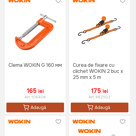
Clema WOKIN G 160 мм
Curea de fixare cu
clichet WOKIN 2 buc x
25 mm x 5 m
165
175
lei
lei
Art:
106406
Art:
662502
Adaugă
Adaugă