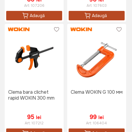
Art:
107206
Art:
107603
Adaugă
Adaugă
Clema bara clichet
Clema WOKIN G 100 мм
rapid WOKIN 300 mm
95
99
lei
lei
Art:
107212
Art:
106404