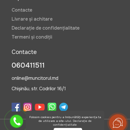
Contacte
Livrare și achitare
Declarație de confidențialitate
Termeni și condiții
Contacte
060411511
online@muncitorul.md
Chișinău, str. Codrilor 16/1
Folosim cookies pentru a îmbunătăți experiența ta
de utilizare a site-ului.
Declarație de
confidențialitate
©2026 OlisGrup SRL