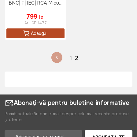
BNC| F| IEC| RCA Micul
Fermier
799
lei
Art:
GF-1477
Adaugă
1
2
Abonați-vă pentru buletine informative
Primiți actualizări prin e-mail despre cele mai recente produse
și oferte