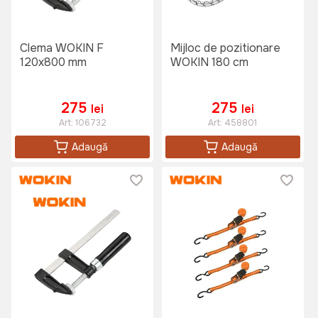
Clema WOKIN F
Mijloc de pozitionare
120x800 mm
WOKIN 180 cm
275
275
lei
lei
Art:
106732
Art:
458801
Adaugă
Adaugă