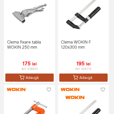
Clema fixare tabla
Clema WOKIN F
WOKIN 250 mm
120x300 mm
175
195
lei
lei
Art:
108610
Art:
106712
Adaugă
Adaugă