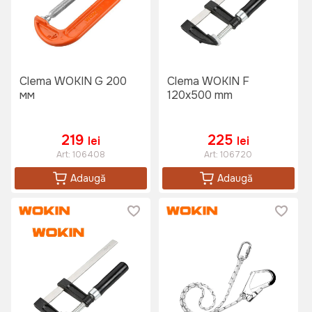
Clema WOKIN G 200
Clema WOKIN F
мм
120x500 mm
219
225
lei
lei
Art:
106408
Art:
106720
Adaugă
Adaugă