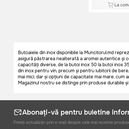
La com
Butoaiele din inox disponibile la Muncitorul.md reprezi
asigură păstrarea nealterată a aromei autentice și of
capacități diverse, de la butoi inox 50 la butoi inox 3
din inox pentru vin, precum și pentru iubitorii de be
mai mici, dar și opțiuni de capacitate mai mare, cum a
Magazinul nostru se distinge prin produse durabile și
Abonați-vă pentru buletine info
Primiți actualizări prin e-mail despre cele mai recente produs