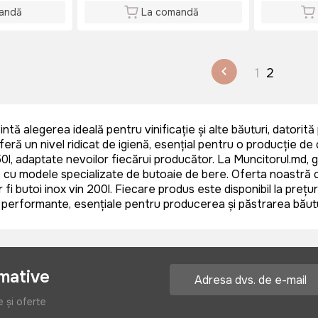
andă
La comandă
1
2
ntă alegerea ideală pentru vinificație și alte băuturi, datorit
eră un nivel ridicat de igienă, esențial pentru o producție de
50l, adaptate nevoilor fiecărui producător. La Muncitorul.md, gă
re, cu modele specializate de butoaie de bere. Oferta noastră c
r fi butoi inox vin 200l. Fiecare produs este disponibil la preț
 performante, esențiale pentru producerea și păstrarea băutur
rmative
e și oferte