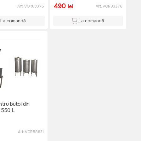
490
lei
Art:
VOR83375
Art:
VOR83376
La comandă
La comandă
tru butoi din
0 / 550 L
Art:
VOR58631