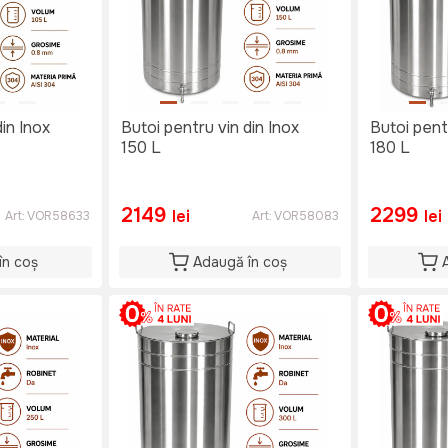
din Inox
Butoi pentru vin din Inox
Butoi pent
150 L
180 L
2149
2299
lei
lei
Art:
VOR58633
Art:
VOR58083
în coș
Adaugă în coș