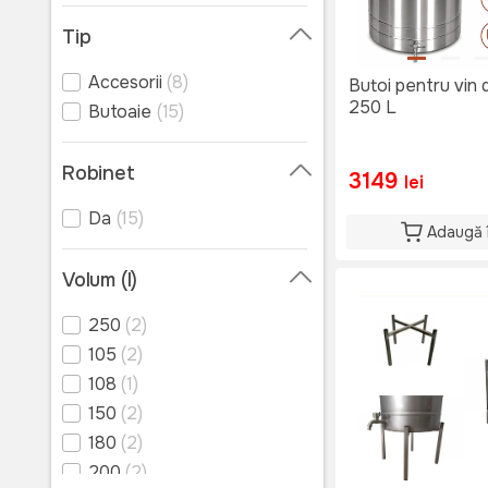
Tip
Accesorii
(8)
Butoi pentru vin 
250 L
Butoaie
(15)
Robinet
3149
lei
Da
(15)
Adaugă 
Volum (l)
250
(2)
105
(2)
108
(1)
150
(2)
180
(2)
200
(2)