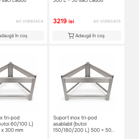
 saci cadou
300 L + 50 saci cadou
3219
lei
Art:
VOR83404
Art:
VOR83405
Adaugă în coș
Adaugă în coș
x tri-pod
Suport inox tri-pod
(butoi 60/100 L)
asablabil (butoi
 x 300 mm
150/180/200 L) 500 × 500
× 300 mm