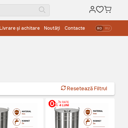
Livrare și achitare
Noutăți
Contacte
RO
RU
Resetează Filtrul