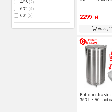
180 L + 50 saci 
496
(2)
602
(4)
621
(2)
2299
lei
Adaugă 
Butoi pentru vin 
350 L + 50 saci 