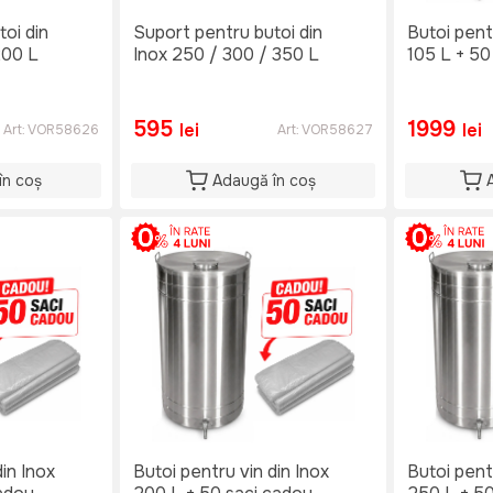
oi din
Suport pentru butoi din
Butoi pent
/ 200 L
Inox 250 / 300 / 350 L
105 L + 50
595
1999
lei
lei
Art:
VOR58626
Art:
VOR58627
în coș
Adaugă în coș
din Inox
Butoi pentru vin din Inox
Butoi pent