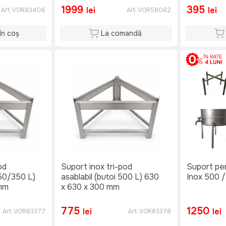
1999
395
lei
lei
Art:
VOR83406
Art:
VOR58082
în coș
La comandă
od
Suport inox tri-pod
Suport pen
250/350 L)
asablabil (butoi 500 L) 630
Inox 50
 mm
x 630 x 300 mm
775
1250
lei
lei
Art:
VOR83377
Art:
VOR83378