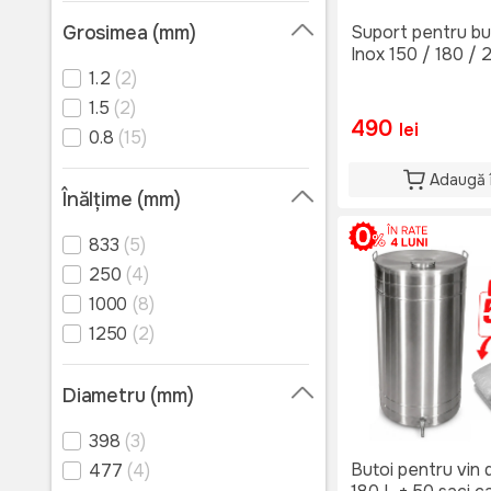
300
(2)
Grosimea (mm)
Suport pentru but
350
(2)
Inox 150 / 180 
1.2
(2)
1.5
(2)
490
lei
0.8
(15)
Adaugă 
Înălţime (mm)
833
(5)
250
(4)
1000
(8)
1250
(2)
Diametru (mm)
398
(3)
Butoi pentru vin 
477
(4)