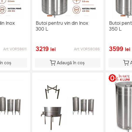
din Inox
Butoi pentru vin din Inox
Butoi pent
300 L
350 L
3219
3599
lei
lei
Art:
VOR58611
Art:
VOR58086
în coș
Adaugă în coș