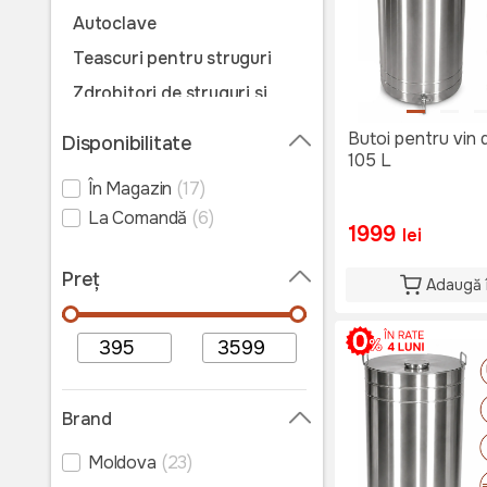
Autoclave
Teascuri pentru struguri
Zdrobitori de struguri si
fructe
Butoi pentru vin 
Disponibilitate
105 L
În Magazin
(17)
La Comandă
(6)
1999
lei
Preț
Adaugă 
Brand
Moldova
(23)