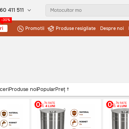
60 411 511
-30%
ri
Promotii
Produse resigilate
Despre noi
ceri
Produse noi
Popular
Preț