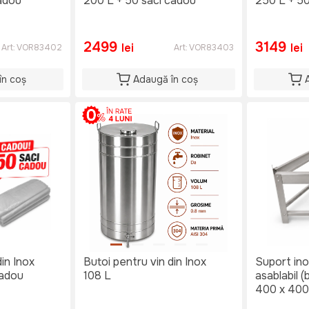
cadou
200 L + 50 saci cadou
250 L + 50
2499
3149
lei
lei
Art:
VOR83402
Art:
VOR83403
în coș
Adaugă în coș
din Inox
Butoi pentru vin din Inox
Suport ino
cadou
108 L
asablabil 
400 x 400