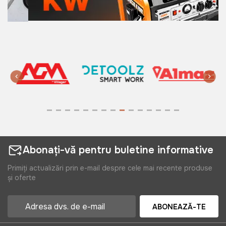
Abonați-vă pentru buletine informative
Primiți actualizări prin e-mail despre cele mai recente produse
și oferte
ABONEAZĂ-TE