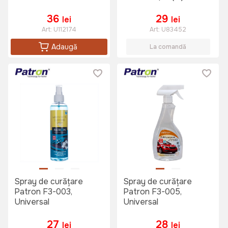
3.5mm 4-pin (F), 0,18m,
Negru
36
29
lei
lei
Art:
U112174
Art:
U83452
Adaugă
La comandă
Spray de curățare
Spray de curățare
Patron F3-003,
Patron F3-005,
Universal
Universal
27
28
lei
lei