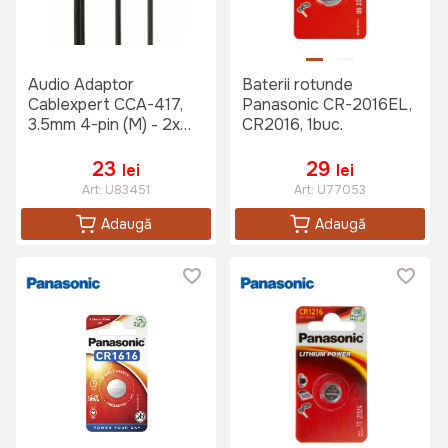
Audio Adaptor
Baterii rotunde
Cablexpert CCA-417,
Panasonic CR-2016EL,
3.5mm 4-pin (M) - 2x
CR2016, 1buc.
3.5mm 3-pin (F), 0,2m,
Negru
23
29
lei
lei
Art:
U83451
Art:
U77053
Adaugă
Adaugă