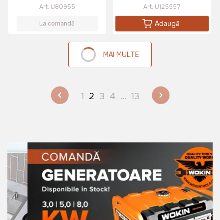
Art:
U80955
Art:
U125557
Adaugă
La comandă
MAI MULTE
1
2
3
4
...
13