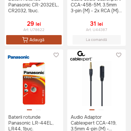
Panasonic CR-2032EL,
CCA-458-5M, 3.5mm
CR2032, 1buc.
3-pin (M) - 2x RCA (M),
5m, Negru
29
31
lei
lei
Art:
U78622
Art:
U44387
Adaugă
La comandă
Baterii rotunde
Audio Adaptor
Panasonic LR-44EL,
Cablexpert CCA-419,
LR44, 1buc.
3.5mm 4-pin (M) -