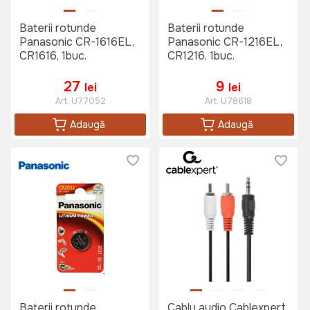
Baterii rotunde
Baterii rotunde
Panasonic CR-1616EL,
Panasonic CR-1216EL,
CR1616, 1buc.
CR1216, 1buc.
27
9
lei
lei
Art:
U77052
Art:
U78618
Adaugă
Adaugă
Baterii rotunde
Cablu audio Cablexpert