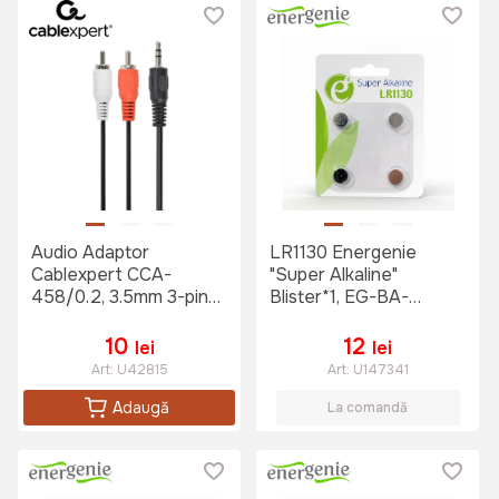
Audio Adaptor
LR1130 Energenie
Cablexpert CCA-
"Super Alkaline"
458/0.2, 3.5mm 3-pin
Blister*1, EG-BA-
(M) - 2x RCA (M), 0,2m,
LR1130-01
Negru
10
12
lei
lei
Art:
U42815
Art:
U147341
Adaugă
La comandă