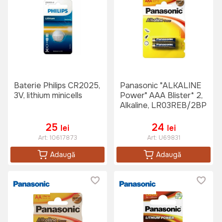
Baterie Philips CR2025,
Panasonic "ALKALINE
3V, lithium minicells
Power" AAA Blister* 2,
Alkaline, LR03REB/2BP
25
24
lei
lei
Art:
10617873
Art:
U69831
Adaugă
Adaugă