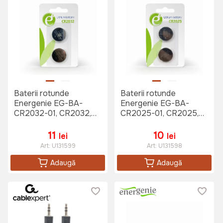
Baterii rotunde
Baterii rotunde
Energenie EG-BA-
Energenie EG-BA-
CR2032-01, CR2032,
CR2025-01, CR2025,
2buc.
2buc.
11
10
lei
lei
Art:
U131599
Art:
U131598
Adaugă
Adaugă