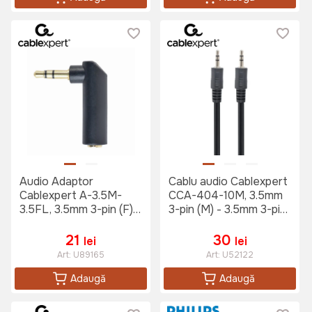
Audio Adaptor
Cablu audio Cablexpert
Cablexpert A-3.5M-
CCA-404-10M, 3.5mm
3.5FL, 3.5mm 3-pin (F) -
3-pin (M) - 3.5mm 3-pin
3.5mm 3-pin (M), Negru
(M), 10m, Negru
21
30
lei
lei
Art:
U89165
Art:
U52122
Adaugă
Adaugă