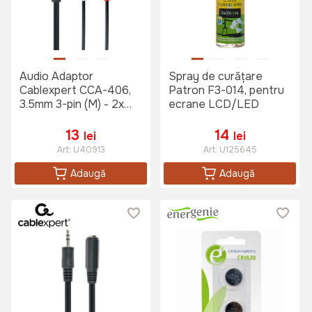
Audio Adaptor
Spray de curățare
Cablexpert CCA-406,
Patron F3-014, pentru
3.5mm 3-pin (M) - 2x
ecrane LCD/LED
RCA (F), 0,2m, Negru
13
14
lei
lei
Art:
U40913
Art:
U125645
Adaugă
Adaugă